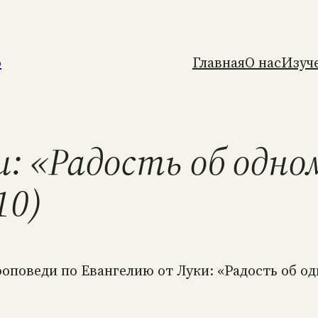
о
Главная
О нас
Изуч
и: «Радость об одно
10)
проповеди по Евангелию от Луки: «Радость об