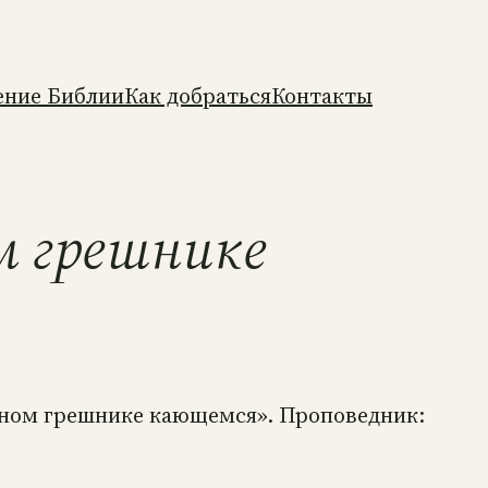
ение Библии
Как добраться
Контакты
м грешнике
 одном грешнике кающемся». Проповедник: