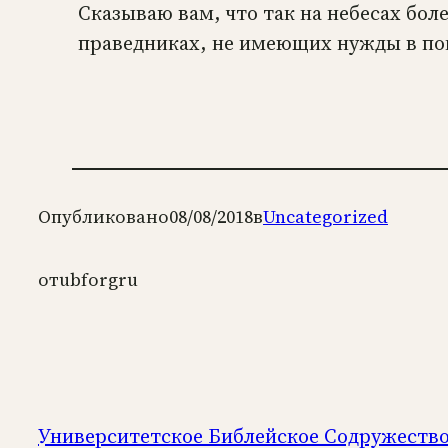
Сказываю вам, что так на небесах бол
праведниках, не имеющих нужды в пок
Опубликовано
08/08/2018
в
Uncategorized
от
ubforgru
Университетское Библейское Содружеств