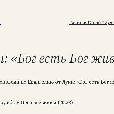
о
Главная
О нас
Изуч
: «Бог есть Бог жив
роповеди по Евангелию от Луки: «Бог есть Бог
х, ибо у Него все живы (20:38)