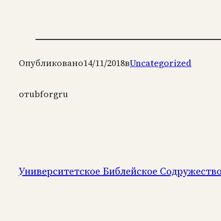
Опубликовано
14/11/2018
в
Uncategorized
от
ubforgru
Университетское Библейское Содружеств