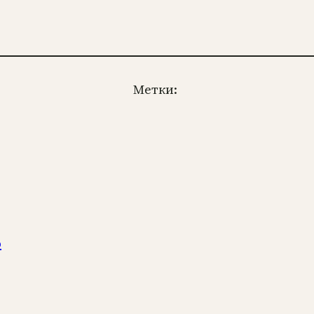
Метки:
о